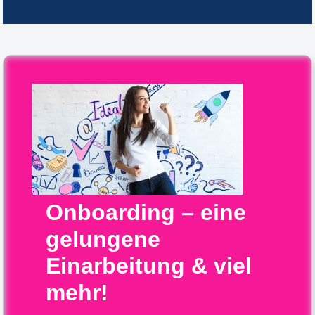
Onboarding – eine
gelungene
Einarbeitung & viel
mehr!